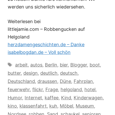
werden uns sicherlich wiedersehen.
Weiterlesen bei
littlejamie.com – Robbengucken auf
Helgoland
herzdamengeschichten.de – Danke
isabelbogdan.de – Voll schön
Schlagwörter
arbeit
,
autos
,
Berlin
,
bier
,
Blogger
,
boot
,
butter
,
design
,
deutlich
,
deutsch
,
Deutschland
,
draussen
,
Düne
,
Fahrplan
,
feuerwehr
,
flickr
,
Frage
,
helgoland
,
hotel
,
Humor
,
Internet
,
kaffee
,
Kind
,
Kinderwagen
,
kino
,
klassenfahrt
,
kuh
,
Möbel
,
Museum
,
Nordsee
,
robben
,
Sand
,
schaukel
,
senioren
,