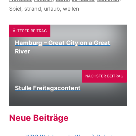
Spiel
,
strand
,
urlaub
,
wellen
ÄLTERER BEITRAG
Hamburg – Great City on a Great
River
NÄCHSTER BEITRAG
Stulle Freitagscontent
Neue Beiträge