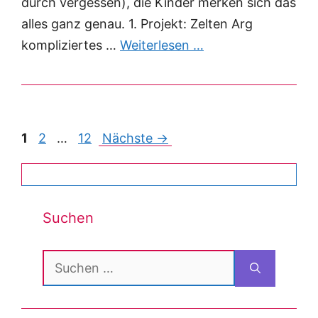
durch vergessen), die Kinder merken sich das
alles ganz genau. 1. Projekt: Zelten Arg
kompliziertes …
Weiterlesen …
Post
1
2
…
12
Nächste →
navigation
Suchen
Suchen
nach: