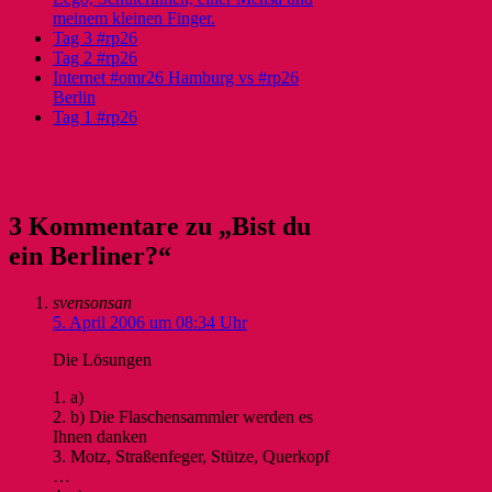
meinem kleinen Finger.
Tag 3 #rp26
Tag 2 #rp26
Internet #omr26 Hamburg vs #rp26
Berlin
Tag 1 #rp26
3 Kommentare zu „Bist du
ein Berliner?“
svensonsan
5. April 2006 um 08:34 Uhr
Die Lösungen
1. a)
2. b) Die Flaschensammler werden es
Ihnen danken
3. Motz, Straßenfeger, Stütze, Querkopf
…