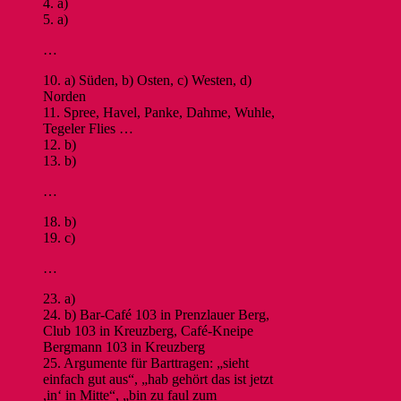
4. a)
5. a)
…
10. a) Süden, b) Osten, c) Westen, d)
Norden
11. Spree, Havel, Panke, Dahme, Wuhle,
Tegeler Flies …
12. b)
13. b)
…
18. b)
19. c)
…
23. a)
24. b) Bar-Café 103 in Prenzlauer Berg,
Club 103 in Kreuzberg, Café-Kneipe
Bergmann 103 in Kreuzberg
25. Argumente für Barttragen: „sieht
einfach gut aus“, „hab gehört das ist jetzt
,in‘ in Mitte“, „bin zu faul zum