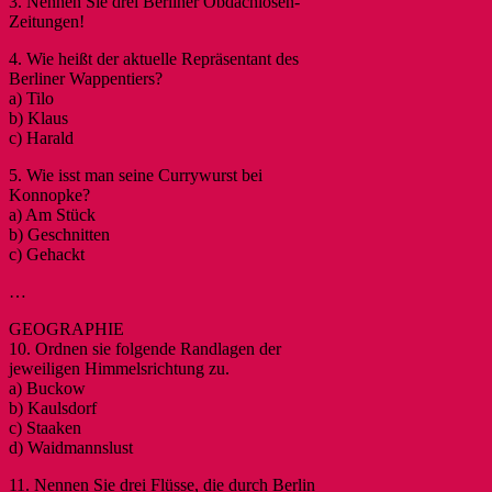
3. Nennen Sie drei Berliner Obdachlosen-
Zeitungen!
4. Wie heißt der aktuelle Repräsentant des
Berliner Wappentiers?
a) Tilo
b) Klaus
c) Harald
5. Wie isst man seine Currywurst bei
Konnopke?
a) Am Stück
b) Geschnitten
c) Gehackt
…
GEOGRAPHIE
10. Ordnen sie folgende Randlagen der
jeweiligen Himmelsrichtung zu.
a) Buckow
b) Kaulsdorf
c) Staaken
d) Waidmannslust
11. Nennen Sie drei Flüsse, die durch Berlin