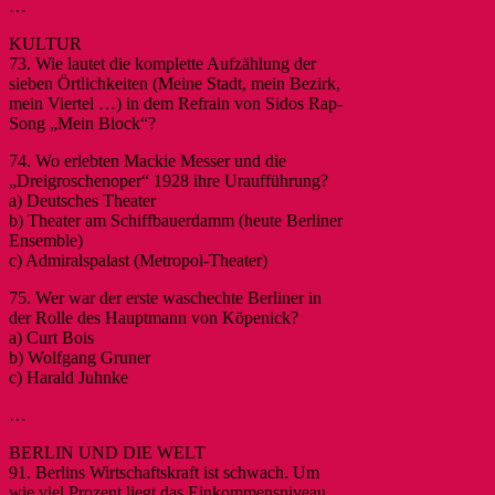
…
KULTUR
73. Wie lautet die komplette Aufzählung der
sieben Örtlichkeiten (Meine Stadt, mein Bezirk,
mein Viertel …) in dem Refrain von Sidos Rap-
Song „Mein Block“?
74. Wo erlebten Mackie Messer und die
„Dreigroschenoper“ 1928 ihre Uraufführung?
a) Deutsches Theater
b) Theater am Schiffbauerdamm (heute Berliner
Ensemble)
c) Admiralspalast (Metropol-Theater)
75. Wer war der erste waschechte Berliner in
der Rolle des Hauptmann von Köpenick?
a) Curt Bois
b) Wolfgang Gruner
c) Harald Juhnke
…
BERLIN UND DIE WELT
91. Berlins Wirtschaftskraft ist schwach. Um
wie viel Prozent liegt das Einkommensniveau