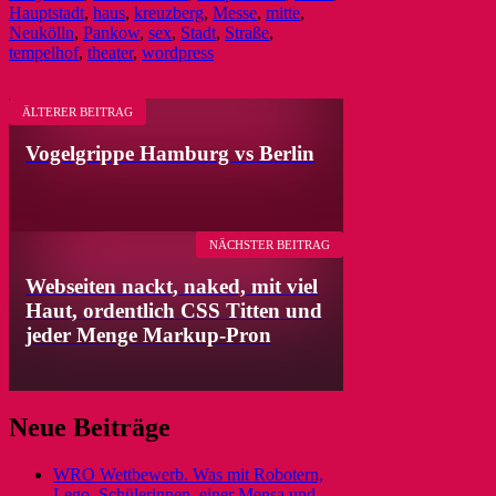
Hauptstadt
,
haus
,
kreuzberg
,
Messe
,
mitte
,
Neukölln
,
Pankow
,
sex
,
Stadt
,
Straße
,
tempelhof
,
theater
,
wordpress
ÄLTERER BEITRAG
Vogelgrippe Hamburg vs Berlin
NÄCHSTER BEITRAG
Webseiten nackt, naked, mit viel
Haut, ordentlich CSS Titten und
jeder Menge Markup-Pron
Neue Beiträge
WRO Wettbewerb. Was mit Robotern,
Lego, Schülerinnen, einer Mensa und