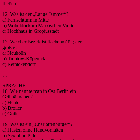
fließen!
12. Was ist der „Lange Jammer“?
a) Fernsehturm in Mitte
b) Wohnblock im Märkischen Viertel
c) Hochhaus in Gropiusstadt
13. Welcher Bezirk ist flächenmäßig der
größte?
a) Neukölln
b) Treptow-Köpenick
c) Reinickendorf
…
SPRACHE
18. Wie nannte man in Ost-Berlin ein
Grillhähnchen?
a) Heuler
b) Broiler
c) Goiler
19. Was ist ein „Charlottenburger“?
a) Husten ohne Handvorhalten
b) Sex ohne Pille