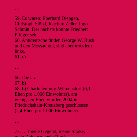
…
59. Es waren: Eberhard Diepgen,
Christoph Stölzl, Joachim Zeller, Ingo
Schmitt. Der nächste könnte Friedbert
Pflüger sein.
60. Antideutsche finden George W. Bush
und den Mossad gut, sind aber trotzdem
links.
61. c)
…
66. Die taz
67. b)
68. b) Charlottenburg-Wilmersdorf (6,1
Ehen pro 1.000 Einwohner), am
wenigsten Ehen wurden 2004 in
Friedrichshain-Kreuzberg geschlossen
(2,4 Ehen pro 1.000 Einwohner).
…
73. … meine Gegend, meine Straße,
mein Zuhause, mein Block