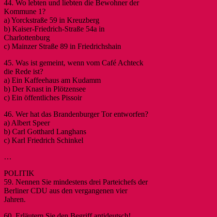
44. Wo lebten und liebten die Bewohner der
Kommune 1?
a) Yorckstraße 59 in Kreuzberg
b) Kaiser-Friedrich-Straße 54a in
Charlottenburg
c) Mainzer Straße 89 in Friedrichshain
45. Was ist gemeint, wenn vom Café Achteck
die Rede ist?
a) Ein Kaffeehaus am Kudamm
b) Der Knast in Plötzensee
c) Ein öffentliches Pissoir
46. Wer hat das Brandenburger Tor entworfen?
a) Albert Speer
b) Carl Gotthard Langhans
c) Karl Friedrich Schinkel
…
POLITIK
59. Nennen Sie mindestens drei Parteichefs der
Berliner CDU aus den vergangenen vier
Jahren.
60. Erläutern Sie den Begriff antideutsch!