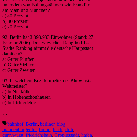
unter dem von Ballungsräumen wie Frankfurt
am Main und München?
a) 40 Prozent
b) 30 Prozent
c) 20 Prozent
92. Berlin hat 3.393.933 Einwohner (Stand: 27.
Februar 2006). Den wievielten Rang im EU-
Städte-Ranking nimmt die deutsche Hauptstadt
damit ein?
a) Guter Fünfter
b) Guter Siebter
c) Guter Zweiter
93. In welchem Bezirk arbeitet der Blutwurst-
Weltmeister?
a) In Neukölln
b) In Hohenschönhausen
c) In Lichterfelde
…
Schlagwörter
bahnhof
,
Berlin
,
berliner
,
blog
,
brandenburger tor
,
bruno
,
buch
,
club
,
currywurst
,
friedrichshain
,
Gropiusstadt
,
hafen
,