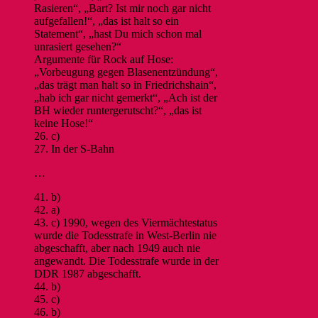
Rasieren“, „Bart? Ist mir noch gar nicht
aufgefallen!“, „das ist halt so ein
Statement“, „hast Du mich schon mal
unrasiert gesehen?“
Argumente für Rock auf Hose:
„Vorbeugung gegen Blasenentzündung“,
„das trägt man halt so in Friedrichshain“,
„hab ich gar nicht gemerkt“, „Ach ist der
BH wieder runtergerutscht?“, „das ist
keine Hose!“
26. c)
27. In der S-Bahn
…
41. b)
42. a)
43. c) 1990, wegen des Viermächtestatus
wurde die Todesstrafe in West-Berlin nie
abgeschafft, aber nach 1949 auch nie
angewandt. Die Todesstrafe wurde in der
DDR 1987 abgeschafft.
44. b)
45. c)
46. b)