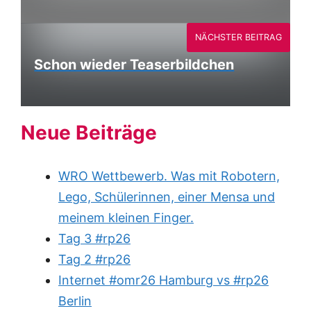
NÄCHSTER BEITRAG
Schon wieder Teaserbildchen
Neue Beiträge
WRO Wettbewerb. Was mit Robotern,
Lego, Schülerinnen, einer Mensa und
meinem kleinen Finger.
Tag 3 #rp26
Tag 2 #rp26
Internet #omr26 Hamburg vs #rp26
Berlin