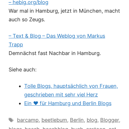
– hebig.org/blog
War mal in Hamburg, jetzt in München, macht
auch so Zeugs.
– Text & Blog – Das Weblog von Markus
Trapp
Demnächst fast Nachbar in Hamburg.
Siehe auch:
Tolle Blogs, hauptsächlich von Frauen,
geschrieben mit sehr viel Herz
Ein ♥ für Hamburg und Berlin Blogs
Schlagwörter
barcamp
,
beetlebum
,
Berlin
,
blog
,
Blogger
,