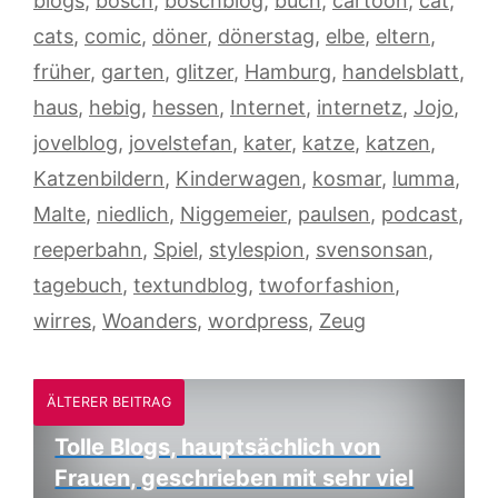
blogs
,
bosch
,
boschblog
,
buch
,
cartoon
,
cat
,
cats
,
comic
,
döner
,
dönerstag
,
elbe
,
eltern
,
früher
,
garten
,
glitzer
,
Hamburg
,
handelsblatt
,
haus
,
hebig
,
hessen
,
Internet
,
internetz
,
Jojo
,
jovelblog
,
jovelstefan
,
kater
,
katze
,
katzen
,
Katzenbildern
,
Kinderwagen
,
kosmar
,
lumma
,
Malte
,
niedlich
,
Niggemeier
,
paulsen
,
podcast
,
reeperbahn
,
Spiel
,
stylespion
,
svensonsan
,
tagebuch
,
textundblog
,
twoforfashion
,
wirres
,
Woanders
,
wordpress
,
Zeug
ÄLTERER BEITRAG
Tolle Blogs, hauptsächlich von
Frauen, geschrieben mit sehr viel