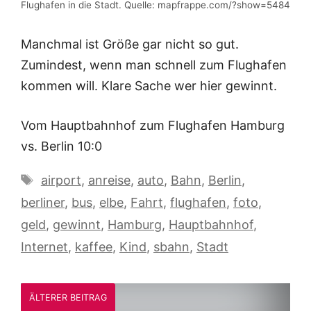
Flughafen in die Stadt. Quelle: mapfrappe.com/?show=5484
Manchmal ist Größe gar nicht so gut.
Zumindest, wenn man schnell zum Flughafen
kommen will. Klare Sache wer hier gewinnt.
Vom Hauptbahnhof zum Flughafen Hamburg
vs. Berlin 10:0
Schlagwörter
airport
,
anreise
,
auto
,
Bahn
,
Berlin
,
berliner
,
bus
,
elbe
,
Fahrt
,
flughafen
,
foto
,
geld
,
gewinnt
,
Hamburg
,
Hauptbahnhof
,
Internet
,
kaffee
,
Kind
,
sbahn
,
Stadt
ÄLTERER BEITRAG