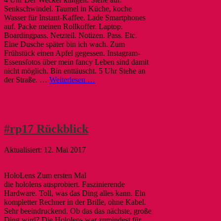
Senkschwindel. Taumel in Küche, koche
Wasser für Instant-Kaffee. Lade Smartphones
auf. Packe meinen Rollkoffer. Laptop.
Boardingpass. Netzteil. Notizen. Pass. Etc.
Eine Dusche später bin ich wach. Zum
Frühstück einen Apfel gegessen. Instagram-
Essensfotos über mein fancy Leben sind damit
nicht möglich. Bin enttäuscht. 5 Uhr Stehe an
der Straße. …
Weiterlesen …
#rp17 Rückblick
12. Mai 2017
HoloLens Zum ersten Mal
die hololens ausprobiert. Faszinierende
Hardware. Toll, was das Ding alles kann. Ein
kompletter Rechner in der Brille, ohne Kabel.
Sehr beeindruckend. Ob das das nächste, große
Ding wird? Die Hololens war zumindest für