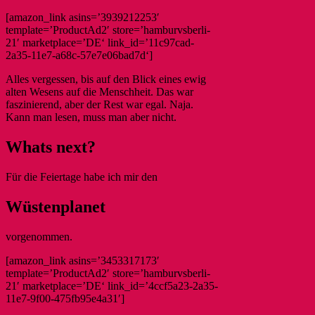
[amazon_link asins=’3939212253′
template=’ProductAd2′ store=’hamburvsberli-
21′ marketplace=’DE‘ link_id=’11c97cad-
2a35-11e7-a68c-57e7e06bad7d‘]
Alles vergessen, bis auf den Blick eines ewig
alten Wesens auf die Menschheit. Das war
faszinierend, aber der Rest war egal. Naja.
Kann man lesen, muss man aber nicht.
Whats next?
Für die Feiertage habe ich mir den
Wüstenplanet
vorgenommen.
[amazon_link asins=’3453317173′
template=’ProductAd2′ store=’hamburvsberli-
21′ marketplace=’DE‘ link_id=’4ccf5a23-2a35-
11e7-9f00-475fb95e4a31′]