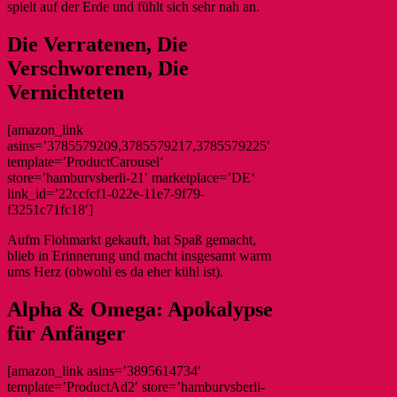
spielt auf der Erde und fühlt sich sehr nah an.
Die Verratenen, Die
Verschworenen, Die
Vernichteten
[amazon_link
asins=’3785579209,3785579217,3785579225′
template=’ProductCarousel‘
store=’hamburvsberli-21′ marketplace=’DE‘
link_id=’22ccfcf1-022e-11e7-9f79-
f3251c71fc18′]
Aufm Flohmarkt gekauft, hat Spaß gemacht,
blieb in Erinnerung und macht insgesamt warm
ums Herz (obwohl es da eher kühl ist).
Alpha & Omega: Apokalypse
für Anfänger
[amazon_link asins=’3895614734′
template=’ProductAd2′ store=’hamburvsberli-