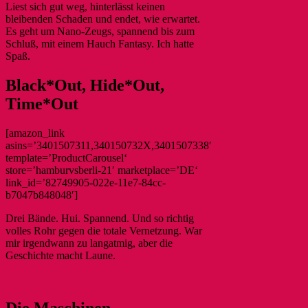
Liest sich gut weg, hinterlässt keinen
bleibenden Schaden und endet, wie erwartet.
Es geht um Nano-Zeugs, spannend bis zum
Schluß, mit einem Hauch Fantasy. Ich hatte
Spaß.
Black*Out, Hide*Out,
Time*Out
[amazon_link
asins=’3401507311,340150732X,3401507338′
template=’ProductCarousel‘
store=’hamburvsberli-21′ marketplace=’DE‘
link_id=’82749905-022e-11e7-84cc-
b7047b848048′]
Drei Bände. Hui. Spannend. Und so richtig
volles Rohr gegen die totale Vernetzung. War
mir irgendwann zu langatmig, aber die
Geschichte macht Laune.