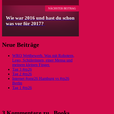
NÄCHSTER BEITRAG
Wie war 2016 und hast du schon
was vor für 2017?
Neue Beiträge
WRO Wettbewerb. Was mit Robotern,
Lego, Schülerinnen, einer Mensa und
meinem kleinen Finger.
Tag 3 #rp26
Tag 2 #rp26
Internet #omr26 Hamburg vs #rp26
Berlin
Tag 1 #rp26
3 Kommentare zu „Books