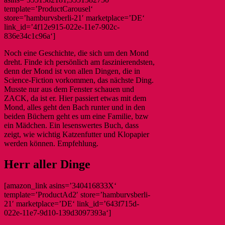
template=’ProductCarousel‘
store=’hamburvsberli-21′ marketplace=’DE‘
link_id=’4f12e915-022e-11e7-902c-
836e34c1c96a‘]
Noch eine Geschichte, die sich um den Mond
dreht. Finde ich persönlich am faszinierendsten,
denn der Mond ist von allen Dingen, die in
Science-Fiction vorkommen, das nächste Ding.
Musste nur aus dem Fenster schauen und
ZACK, da ist er. Hier passiert etwas mit dem
Mond, alles geht den Bach runter und in den
beiden Büchern geht es um eine Familie, bzw
ein Mädchen. Ein lesenswertes Buch, dass
zeigt, wie wichtig Katzenfutter und Klopapier
werden können. Empfehlung.
Herr aller Dinge
[amazon_link asins=’340416833X‘
template=’ProductAd2′ store=’hamburvsberli-
21′ marketplace=’DE‘ link_id=’643f715d-
022e-11e7-9d10-139d3097393a‘]