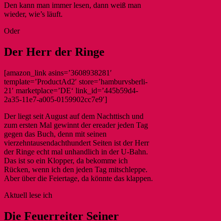
Den kann man immer lesen, dann weiß man
wieder, wie’s läuft.
Oder
Der Herr der Ringe
[amazon_link asins=’3608938281′
template=’ProductAd2′ store=’hamburvsberli-
21′ marketplace=’DE‘ link_id=’445b59d4-
2a35-11e7-a005-0159902cc7e9′]
Der liegt seit August auf dem Nachttisch und
zum ersten Mal gewinnt der ereader jeden Tag
gegen das Buch, denn mit seinen
vierzehntausendachthundert Seiten ist der Herr
der Ringe echt mal unhandlich in der U-Bahn.
Das ist so ein Klopper, da bekomme ich
Rücken, wenn ich den jeden Tag mitschleppe.
Aber über die Feiertage, da könnte das klappen.
Aktuell lese ich
Die Feuerreiter Seiner