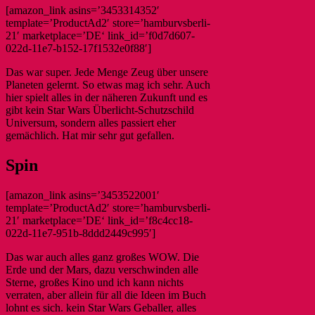
[amazon_link asins=’3453314352′
template=’ProductAd2′ store=’hamburvsberli-
21′ marketplace=’DE‘ link_id=’f0d7d607-
022d-11e7-b152-17f1532e0f88′]
Das war super. Jede Menge Zeug über unsere
Planeten gelernt. So etwas mag ich sehr. Auch
hier spielt alles in der näheren Zukunft und es
gibt kein Star Wars Überlicht-Schutzschild
Universum, sondern alles passiert eher
gemächlich. Hat mir sehr gut gefallen.
Spin
[amazon_link asins=’3453522001′
template=’ProductAd2′ store=’hamburvsberli-
21′ marketplace=’DE‘ link_id=’f8c4cc18-
022d-11e7-951b-8ddd2449c995′]
Das war auch alles ganz großes WOW. Die
Erde und der Mars, dazu verschwinden alle
Sterne, großes Kino und ich kann nichts
verraten, aber allein für all die Ideen im Buch
lohnt es sich. kein Star Wars Geballer, alles