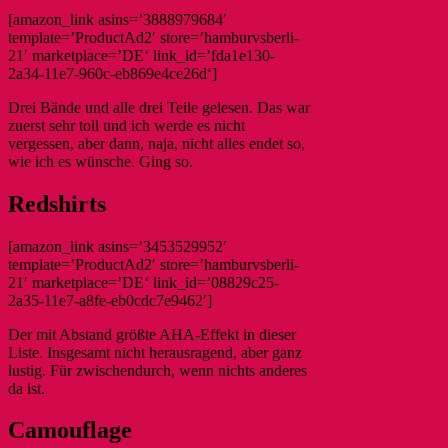
[amazon_link asins=’3888979684′
template=’ProductAd2′ store=’hamburvsberli-
21′ marketplace=’DE‘ link_id=’fda1e130-
2a34-11e7-960c-eb869e4ce26d‘]
Drei Bände und alle drei Teile gelesen. Das war
zuerst sehr toll und ich werde es nicht
vergessen, aber dann, naja, nicht alles endet so,
wie ich es wünsche. Ging so.
Redshirts
[amazon_link asins=’3453529952′
template=’ProductAd2′ store=’hamburvsberli-
21′ marketplace=’DE‘ link_id=’08829c25-
2a35-11e7-a8fe-eb0cdc7e9462′]
Der mit Abstand größte AHA-Effekt in dieser
Liste. Insgesamt nicht herausragend, aber ganz
lustig. Für zwischendurch, wenn nichts anderes
da ist.
Camouflage