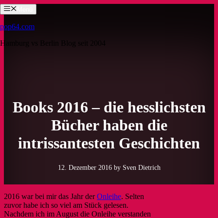
Zum
Menü
Inhalt
springen
pop64.com
Hamburg vs Berlin Blog seit 2004
Books 2016 – die hesslichsten
Bücher haben die
intrissantesten Geschichten
12. Dezember 2016
by Sven Dietrich
2016 war bei mir das Jahr der
Onleihe
. Selten
zuvor habe ich so viel am Stück gelesen.
Nachdem ich im August die Onleihe verstanden