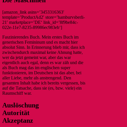
Die Maschinen
[amazon_link asins=’3453316363′
template=’ProductAd2′ store=’hamburvsberli-
21′ marketplace=’DE‘ link_id=’8f9be84c-
022e-11e7-8235-89986ec983eb‘]
Faszinierendes Buch. Mein erstes Buch im
generischen Femininum und es macht hier
absolut Sinn. In Erinnerung blieb mir, dass ich
zwischendurch maximal keine Ahnung hatte,
wer da jetzt gemeint war, aber das war
eigentlich auch egal, denn es war zäh und die
als Buch mag das im englischen super
funktionieren, im Deutschen ist das aber, bei
aller Liebe, mehr als anstrengend. Den
gesamten Inhalt habe ich bereits vergessen, bis
auf die Tatsache, dass sie (es, bzw. viele) ein
Raumschiff war.
Auslöschung
Autorität
Akzeptanz