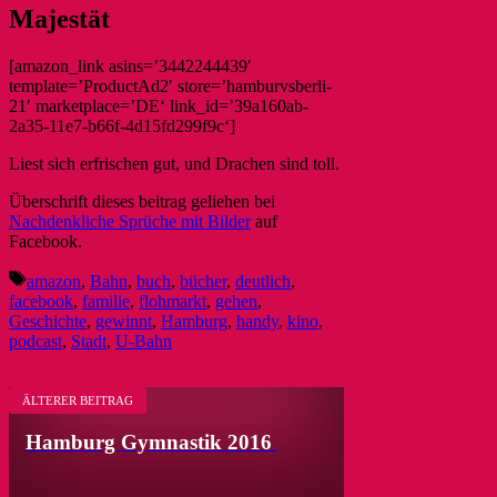
Majestät
[amazon_link asins=’3442244439′
template=’ProductAd2′ store=’hamburvsberli-
21′ marketplace=’DE‘ link_id=’39a160ab-
2a35-11e7-b66f-4d15fd299f9c‘]
Liest sich erfrischen gut, und Drachen sind toll.
Überschrift dieses beitrag geliehen bei
Nachdenkliche Sprüche mit Bilder
auf
Facebook.
Schlagwörter
amazon
,
Bahn
,
buch
,
bücher
,
deutlich
,
facebook
,
familie
,
flohmarkt
,
gehen
,
Geschichte
,
gewinnt
,
Hamburg
,
handy
,
kino
,
podcast
,
Stadt
,
U-Bahn
ÄLTERER BEITRAG
Hamburg Gymnastik 2016