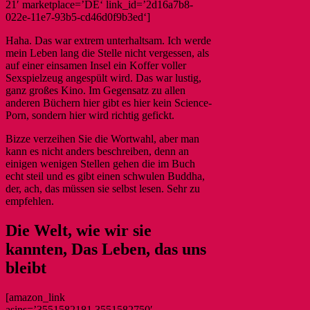
21′ marketplace=’DE‘ link_id=’2d16a7b8-
022e-11e7-93b5-cd46d0f9b3ed‘]
Haha. Das war extrem unterhaltsam. Ich werde
mein Leben lang die Stelle nicht vergessen, als
auf einer einsamen Insel ein Koffer voller
Sexspielzeug angespült wird. Das war lustig,
ganz großes Kino. Im Gegensatz zu allen
anderen Büchern hier gibt es hier kein Science-
Porn, sondern hier wird richtig gefickt.
Bizze verzeihen Sie die Wortwahl, aber man
kann es nicht anders beschreiben, denn an
einigen wenigen Stellen gehen die im Buch
echt steil und es gibt einen schwulen Buddha,
der, ach, das müssen sie selbst lesen. Sehr zu
empfehlen.
Die Welt, wie wir sie
kannten, Das Leben, das uns
bleibt
[amazon_link
asins=’3551582181,3551582750′