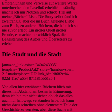
Empfehlungen und Verweise auf weitere Werke
unterbrechen den Lesefluß erheblich – ständig
machte ich mir Notizen und schrob Titel auf
meine „Bücher“ Liste. Die Story selbst fand ich
zweitrangig, aber die im Buch gefeierte Liebe
zum Buch, zu anderen Büchern, die habe ich so
nie zuvor erlebt. Ein großer Quell großer
Freude, es machte mir wirklich Spaß die
Begeisterung des Autors und Übersetzers zu
erleben.
Die Stadt und die Stadt
[amazon_link asins=’3404243935′
template=’ProductAd2′ store=’hamburvsberli-
21′ marketplace=’DE‘ link_id=’df682ed4-
022d-11e7-a654-8711815b61a5′]
Von allen hier erwähnten Büchern blieb mir
dieses mit Abstand am besten in Erinnerung,
denn ich bin mir nicht sicher, ob ich das alles
auch nur halbwegs verstanden habe. Ich kann
nichts dazu schreiben ohne elementare Teile der
Geschichte zu verraten, aber diese Sache mit