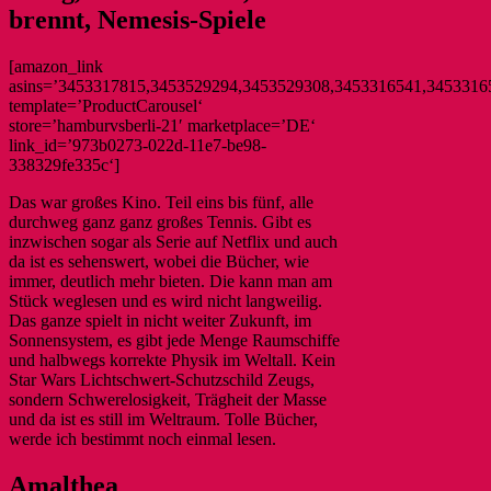
brennt, Nemesis-Spiele
[amazon_link
asins=’3453317815,3453529294,3453529308,3453316541,345331
template=’ProductCarousel‘
store=’hamburvsberli-21′ marketplace=’DE‘
link_id=’973b0273-022d-11e7-be98-
338329fe335c‘]
Das war großes Kino. Teil eins bis fünf, alle
durchweg ganz ganz großes Tennis. Gibt es
inzwischen sogar als Serie auf Netflix und auch
da ist es sehenswert, wobei die Bücher, wie
immer, deutlich mehr bieten. Die kann man am
Stück weglesen und es wird nicht langweilig.
Das ganze spielt in nicht weiter Zukunft, im
Sonnensystem, es gibt jede Menge Raumschiffe
und halbwegs korrekte Physik im Weltall. Kein
Star Wars Lichtschwert-Schutzschild Zeugs,
sondern Schwerelosigkeit, Trägheit der Masse
und da ist es still im Weltraum. Tolle Bücher,
werde ich bestimmt noch einmal lesen.
Amalthea