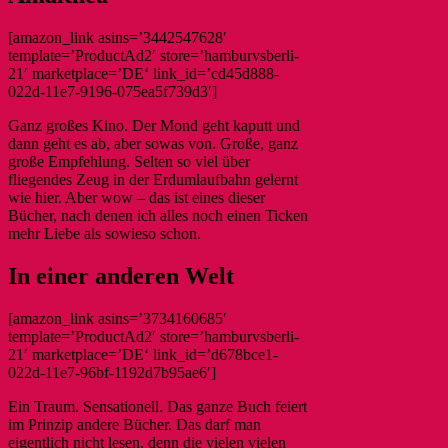
[amazon_link asins=’3442547628′
template=’ProductAd2′ store=’hamburvsberli-
21′ marketplace=’DE‘ link_id=’cd45d888-
022d-11e7-9196-075ea5f739d3′]
Ganz großes Kino. Der Mond geht kaputt und
dann geht es ab, aber sowas von. Große, ganz
große Empfehlung. Selten so viel über
fliegendes Zeug in der Erdumlaufbahn gelernt
wie hier. Aber wow – das ist eines dieser
Bücher, nach denen ich alles noch einen Ticken
mehr Liebe als sowieso schon.
In einer anderen Welt
[amazon_link asins=’3734160685′
template=’ProductAd2′ store=’hamburvsberli-
21′ marketplace=’DE‘ link_id=’d678bce1-
022d-11e7-96bf-1192d7b95ae6′]
Ein Traum. Sensationell. Das ganze Buch feiert
im Prinzip andere Bücher. Das darf man
eigentlich nicht lesen, denn die vielen vielen