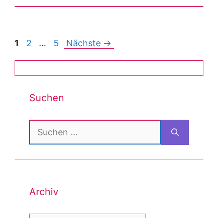
Post
1
2
…
5
Nächste →
navigation
Suchen
Suchen
nach:
Archiv