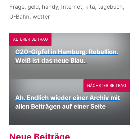
Frage
,
geld
,
handy
,
Internet
,
kita
,
tagebuch
,
U-Bahn
,
wetter
ÄLTERER BEITRAG
G20-Gipfel in Hamburg. Rebellion.
Weiß ist das neue Blau.
NÄCHSTER BEITRAG
Ah. Endlich wieder einer Archiv mit
allen Beiträgen auf einer Seite
Neue Beiträge