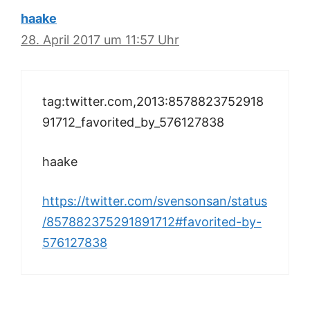
haake
28. April 2017 um 11:57 Uhr
tag:twitter.com,2013:8578823752918
91712_favorited_by_576127838
haake
https://twitter.com/svensonsan/status
/857882375291891712#favorited-by-
576127838