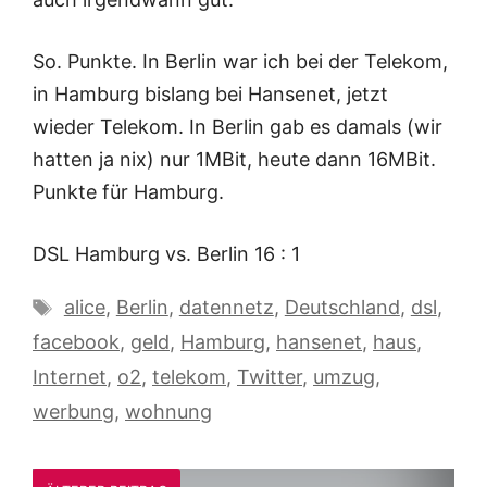
So. Punkte. In Berlin war ich bei der Telekom,
in Hamburg bislang bei Hansenet, jetzt
wieder Telekom. In Berlin gab es damals (wir
hatten ja nix) nur 1MBit, heute dann 16MBit.
Punkte für Hamburg.
DSL Hamburg vs. Berlin 16 : 1
Schlagwörter
alice
,
Berlin
,
datennetz
,
Deutschland
,
dsl
,
facebook
,
geld
,
Hamburg
,
hansenet
,
haus
,
Internet
,
o2
,
telekom
,
Twitter
,
umzug
,
werbung
,
wohnung