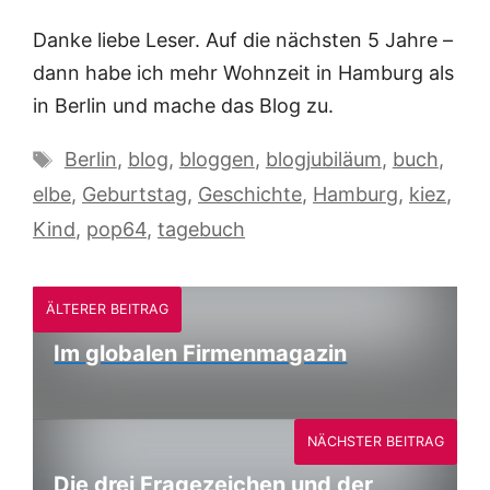
Danke liebe Leser. Auf die nächsten 5 Jahre –
dann habe ich mehr Wohnzeit in Hamburg als
in Berlin und mache das Blog zu.
Schlagwörter
Berlin
,
blog
,
bloggen
,
blogjubiläum
,
buch
,
elbe
,
Geburtstag
,
Geschichte
,
Hamburg
,
kiez
,
Kind
,
pop64
,
tagebuch
ÄLTERER BEITRAG
Im globalen Firmenmagazin
NÄCHSTER BEITRAG
Die drei Fragezeichen und der