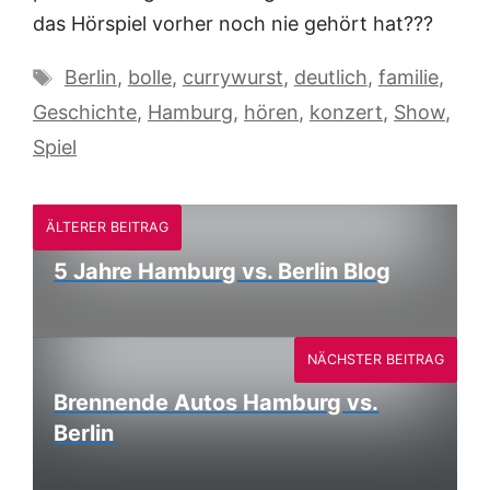
das Hörspiel vorher noch nie gehört hat???
Schlagwörter
Berlin
,
bolle
,
currywurst
,
deutlich
,
familie
,
Geschichte
,
Hamburg
,
hören
,
konzert
,
Show
,
Spiel
ÄLTERER BEITRAG
5 Jahre Hamburg vs. Berlin Blog
NÄCHSTER BEITRAG
Brennende Autos Hamburg vs.
Berlin