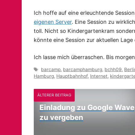
Ich hoffe auf eine erleuchtende Sessi
eigenen Server
. Eine Session zu wirkl
toll. Nicht so Kindergartenkram sonde
könnte eine Session zur aktuellen Lage
Ich lasse mich überraschen. Bis morgen
Schlagwörter
barcamp
,
barcamphamburg
,
bchh09
,
Berli
Hamburg
,
Hauptbahnhof
,
Internet
,
kindergart
ÄLTERER BEITRAG
Einladung zu Google Wave
zu vergeben