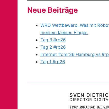
Neue Beiträge
WRO Wettbewerb. Was mit Robote
meinem kleinen Finger.
Tag 3 #rp26
Tag 2 #rp26
Internet #omr26 Hamburg vs #rp
Tag 1 #rp26
SVEN DIETRI
DIRECTOR DIGIT
SVEN DIETRICH IST D