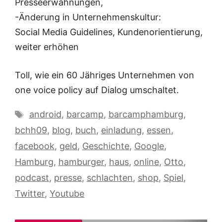
Presseerwähnungen,
-Änderung in Unternehmenskultur:
Social Media Guidelines, Kundenorientierung,
weiter erhöhen
Toll, wie ein 60 Jähriges Unternehmen von
one voice policy auf Dialog umschaltet.
Schlagwörter
android
,
barcamp
,
barcamphamburg
,
bchh09
,
blog
,
buch
,
einladung
,
essen
,
facebook
,
geld
,
Geschichte
,
Google
,
Hamburg
,
hamburger
,
haus
,
online
,
Otto
,
podcast
,
presse
,
schlachten
,
shop
,
Spiel
,
Twitter
,
Youtube