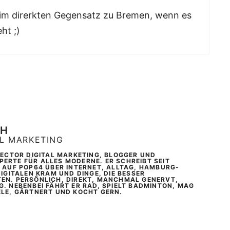
 im direrkten Gegensatz zu Bremen, wenn es
ht ;)
CH
AL MARKETING
IRECTOR DIGITAL MARKETING, BLOGGER UND
ERTE FÜR ALLES MODERNE. ER SCHREIBT SEIT
T AUF POP64 ÜBER INTERNET, ALLTAG, HAMBURG-
DIGITALEN KRAM UND DINGE, DIE BESSER
EN. PERSÖNLICH, DIREKT, MANCHMAL GENERVT,
G. NEBENBEI FÄHRT ER RAD, SPIELT BADMINTON, MAG
ELE, GÄRTNERT UND KOCHT GERN.