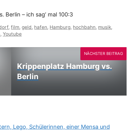
Berlin – ich sag‘ mal 100:3
dorf
,
film
,
geld
,
hafen
,
Hamburg
,
hochbahn
,
musik
,
o
,
Youtube
NÄCHSTER BEITRAG
Krippenplatz Hamburg vs.
Berlin
rn, Lego, Schülerinnen, einer Mensa und