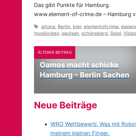
Das gibt Punkte für Hamburg.
www.element-of-crime.de – Hamburg vs. 
Schlagwörter
altona
,
Berlin
,
bier
,
elementofcrime
,
eppen
musikvideo
,
paulsen
,
schöneberg
,
Spiel
,
Vide
ÄLTERER BEITRAG
Oamos macht schicke
Hamburg – Berlin Sachen
Neue Beiträge
WRO Wettbewerb. Was mit Robote
meinem kleinen Finger.