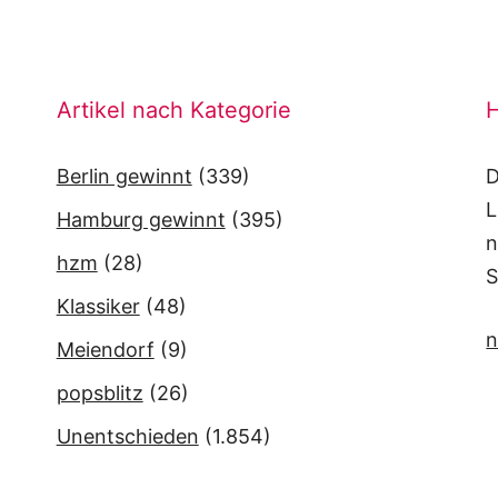
Artikel nach Kategorie
H
Berlin gewinnt
(339)
D
L
Hamburg gewinnt
(395)
n
hzm
(28)
S
Klassiker
(48)
n
Meiendorf
(9)
popsblitz
(26)
Unentschieden
(1.854)