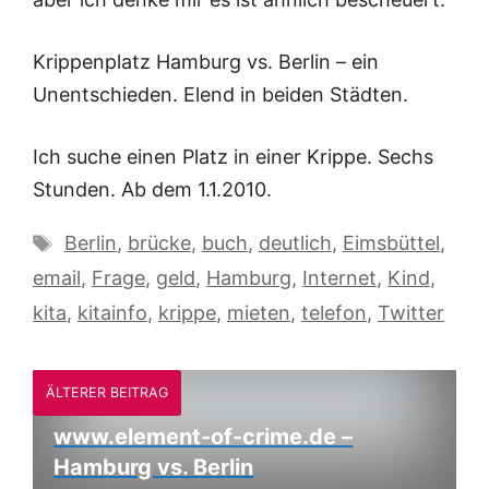
Krippenplatz Hamburg vs. Berlin – ein
Unentschieden. Elend in beiden Städten.
Ich suche einen Platz in einer Krippe. Sechs
Stunden. Ab dem 1.1.2010.
Schlagwörter
Berlin
,
brücke
,
buch
,
deutlich
,
Eimsbüttel
,
email
,
Frage
,
geld
,
Hamburg
,
Internet
,
Kind
,
kita
,
kitainfo
,
krippe
,
mieten
,
telefon
,
Twitter
ÄLTERER BEITRAG
www.element-of-crime.de –
Hamburg vs. Berlin