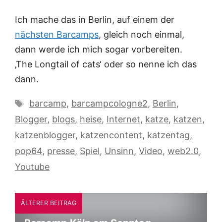
Ich mache das in Berlin, auf einem der
nächsten Barcamps
, gleich noch einmal,
dann werde ich mich sogar vorbereiten.
‚The Longtail of cats‘ oder so nenne ich das
dann.
Schlagwörter
barcamp
,
barcampcologne2
,
Berlin
,
Blogger
,
blogs
,
heise
,
Internet
,
katze
,
katzen
,
katzenblogger
,
katzencontent
,
katzentag
,
pop64
,
presse
,
Spiel
,
Unsinn
,
Video
,
web2.0
,
Youtube
ÄLTERER BEITRAG