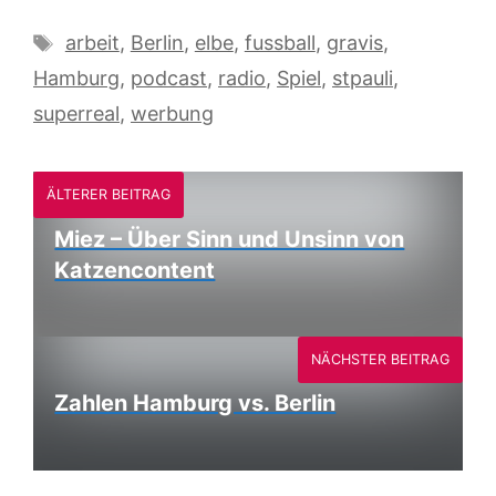
Schlagwörter
arbeit
,
Berlin
,
elbe
,
fussball
,
gravis
,
Hamburg
,
podcast
,
radio
,
Spiel
,
stpauli
,
superreal
,
werbung
ÄLTERER BEITRAG
Miez – Über Sinn und Unsinn von
Katzencontent
NÄCHSTER BEITRAG
Zahlen Hamburg vs. Berlin