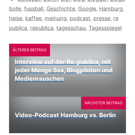
bolle
,
fussball
,
Geschichte
,
Google
,
Hamburg
,
heise
,
kaffee
,
meinung
,
podcast
,
presse
,
re
publica
,
republica
,
tagesschau
,
Tagesspiegel
ÄLTERER BEITRAG
Interview auf der Re-publica, mit
jeder Menge Sex, Blogpiloten und
Medienrauschen
NÄCHSTER BEITRAG
Video-Podcast Hamburg vs. Berlin