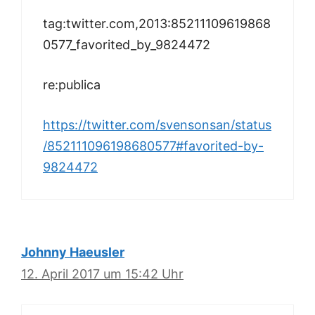
tag:twitter.com,2013:85211109619868
0577_favorited_by_9824472
re:publica
https://twitter.com/svensonsan/status
/852111096198680577#favorited-by-
9824472
Johnny Haeusler
12. April 2017 um 15:42 Uhr