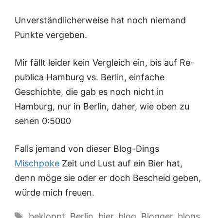
Unverständlicherweise hat noch niemand
Punkte vergeben.
Mir fällt leider kein Vergleich ein, bis auf Re-
publica Hamburg vs. Berlin, einfache
Geschichte, die gab es noch nicht in
Hamburg, nur in Berlin, daher, wie oben zu
sehen 0:5000
Falls jemand von dieser Blog-Dings
Mischpoke
Zeit und Lust auf ein Bier hat,
denn möge sie oder er doch Bescheid geben,
würde mich freuen.
Schlagwörter
bekloppt
,
Berlin
,
bier
,
blog
,
Blogger
,
blogs
,