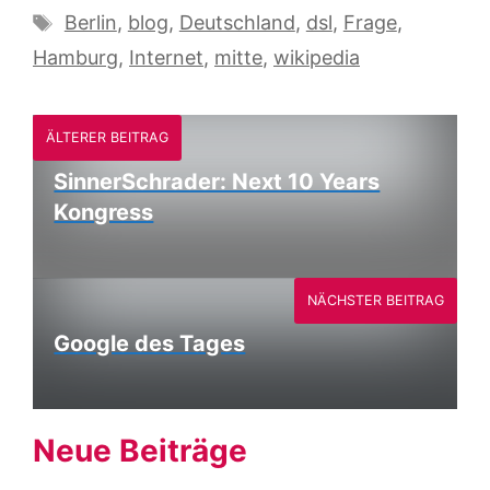
Schlagwörter
Berlin
,
blog
,
Deutschland
,
dsl
,
Frage
,
Hamburg
,
Internet
,
mitte
,
wikipedia
ÄLTERER BEITRAG
SinnerSchrader: Next 10 Years
Kongress
NÄCHSTER BEITRAG
Google des Tages
Neue Beiträge