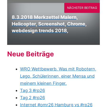
NÄCHSTER BEITRAG
8.3.2018 Merkzettel Malern,
Helicopter, Screenshot, Chrome,
webdesign trends 2018,
Neue Beiträge
WRO Wettbewerb. Was mit Robotern,
Lego, Schülerinnen, einer Mensa und
meinem kleinen Finger.
Tag 3 #rp26
Tag 2 #rp26
Internet #omr26 Hamburg vs #rp26