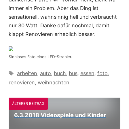
immer ein Problem. Aber das Ding ist
sensationell, wahnsinnig hell und verbraucht
nur 30 Watt. Danke dafür nochmal, damit
klappt Renovieren erheblich besser.
Sinnloses Foto eines LED-Strahler.
Schlagwörter
arbeiten
,
auto
,
buch
,
bus
,
essen
,
foto
,
renovieren
,
weihnachten
ÄLTERER BEITRAG
6.3.2018 Videospiele und Kinder