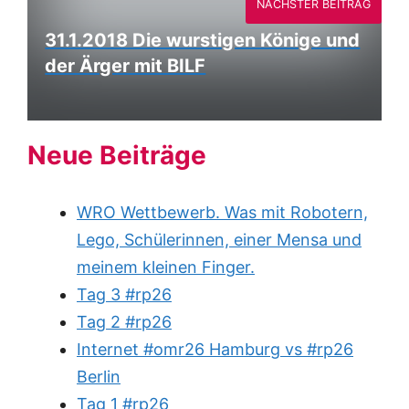
NÄCHSTER BEITRAG
31.1.2018 Die wurstigen Könige und
der Ärger mit BILF
Neue Beiträge
WRO Wettbewerb. Was mit Robotern,
Lego, Schülerinnen, einer Mensa und
meinem kleinen Finger.
Tag 3 #rp26
Tag 2 #rp26
Internet #omr26 Hamburg vs #rp26
Berlin
Tag 1 #rp26