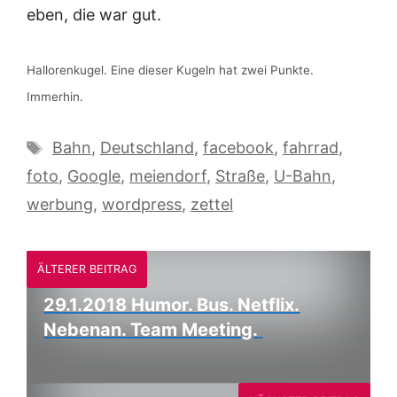
eben, die war gut.
Hallorenkugel. Eine dieser Kugeln hat zwei Punkte.
Immerhin.
Schlagwörter
Bahn
,
Deutschland
,
facebook
,
fahrrad
,
foto
,
Google
,
meiendorf
,
Straße
,
U-Bahn
,
werbung
,
wordpress
,
zettel
ÄLTERER BEITRAG
29.1.2018 Humor. Bus. Netflix.
Nebenan. Team Meeting.