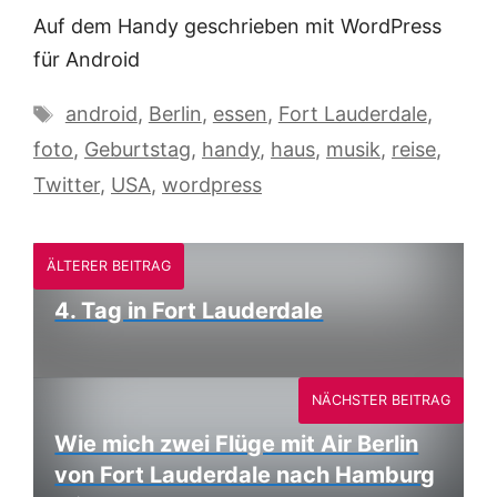
Auf dem Handy geschrieben mit WordPress
für Android
Schlagwörter
android
,
Berlin
,
essen
,
Fort Lauderdale
,
foto
,
Geburtstag
,
handy
,
haus
,
musik
,
reise
,
Twitter
,
USA
,
wordpress
ÄLTERER BEITRAG
4. Tag in Fort Lauderdale
NÄCHSTER BEITRAG
Wie mich zwei Flüge mit Air Berlin
von Fort Lauderdale nach Hamburg