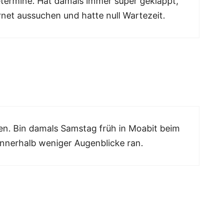
inetermine. Hat damals immer super geklappt,
rnet aussuchen und hatte null Wartezeit.
gen. Bin damals Samstag früh in Moabit beim
nerhalb weniger Augenblicke ran.