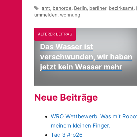
Schlagwörter
amt
,
behörde
,
Berlin
,
berliner
,
bezirksamt
,
ummelden
,
wohnung
ÄLTERER BEITRAG
Das Wasser ist
verschwunden, wir haben
jetzt kein Wasser mehr
Neue Beiträge
WRO Wettbewerb. Was mit Robote
meinem kleinen Finger.
Tag 3 #rp26