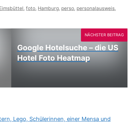
Eimsbüttel
,
foto
,
Hamburg
,
perso
,
personalausweis
,
NÄCHSTER BEITRAG
Google Hotelsuche – die US
Hotel Foto Heatmap
rn, Lego, Schülerinnen, einer Mensa und