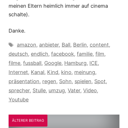
meinen Eltern heimlich immer auf cinema
schalte).
Danke.
Schlagwörter
amazon
,
anbieter
,
Ball
,
Berlin
,
content
,
deutsch
,
endlich
,
facebook
,
familie
,
film
,
filme
,
fussball
,
Google
,
Hamburg
,
ICE
,
Internet
,
Kanal
,
Kind
,
kino
,
meinung
,
präsentation
,
regen
,
Sohn
,
spielen
,
Spot
,
sprecher
,
Stulle
,
umzug
,
Vater
,
Video
,
Youtube
ÄLTERER BEITRAG