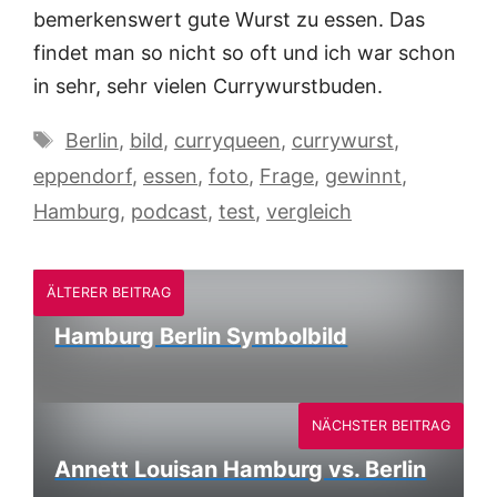
bemerkenswert gute Wurst zu essen. Das
findet man so nicht so oft und ich war schon
in sehr, sehr vielen Currywurstbuden.
Schlagwörter
Berlin
,
bild
,
curryqueen
,
currywurst
,
eppendorf
,
essen
,
foto
,
Frage
,
gewinnt
,
Hamburg
,
podcast
,
test
,
vergleich
ÄLTERER BEITRAG
Hamburg Berlin Symbolbild
NÄCHSTER BEITRAG
Annett Louisan Hamburg vs. Berlin