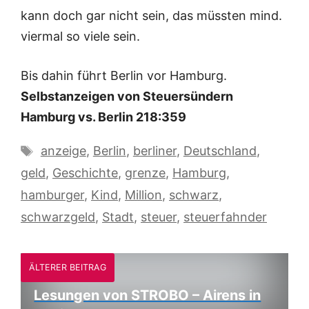
kann doch gar nicht sein, das müssten mind.
viermal so viele sein.
Bis dahin führt Berlin vor Hamburg.
Selbstanzeigen von Steuersündern
Hamburg vs. Berlin 218:359
Schlagwörter
anzeige
,
Berlin
,
berliner
,
Deutschland
,
geld
,
Geschichte
,
grenze
,
Hamburg
,
hamburger
,
Kind
,
Million
,
schwarz
,
schwarzgeld
,
Stadt
,
steuer
,
steuerfahnder
ÄLTERER BEITRAG
Lesungen von STROBO – Airens in