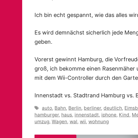
Ich bin echt gespannt, wie das alles wi
Es wird demnächst sicherlich jede Me
geben.
Vorerst gewinnt Hamburg, die Vorfreude
groß, ich bekomme einen Rasenmäher 
mit dem Wii-Controller durch den Garte
Innenstadt vs. Stadtrand Hamburg vs. B
Schlagwörter
auto
,
Bahn
,
Berlin
,
berliner
,
deutlich
,
Eimsb
hamburger
,
haus
,
innenstadt
,
iphone
,
Kind
,
Me
umzug
,
Wagen
,
wal
,
wii
,
wohnung