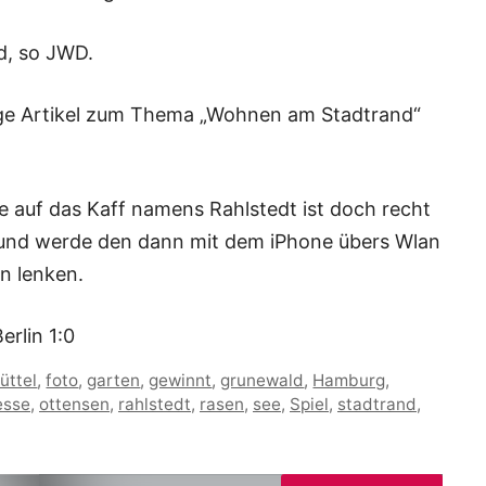
rd, so JWD.
nge Artikel zum Thema „Wohnen am Stadtrand“
 auf das Kaff namens Rahlstedt ist doch recht
und werde den dann mit dem iPhone übers Wlan
n lenken.
erlin 1:0
üttel
,
foto
,
garten
,
gewinnt
,
grunewald
,
Hamburg
,
sse
,
ottensen
,
rahlstedt
,
rasen
,
see
,
Spiel
,
stadtrand
,