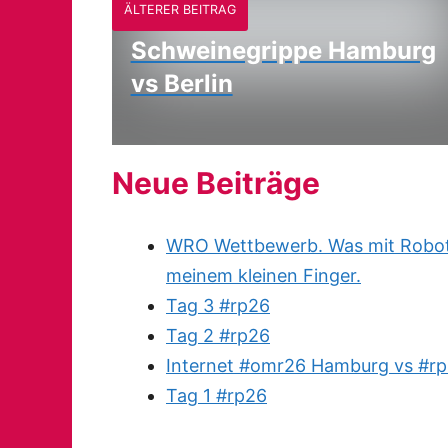
ÄLTERER BEITRAG
Schweinegrippe Hamburg
vs Berlin
Neue Beiträge
WRO Wettbewerb. Was mit Robote
meinem kleinen Finger.
Tag 3 #rp26
Tag 2 #rp26
Internet #omr26 Hamburg vs #rp
Tag 1 #rp26