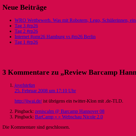
Neue Beiträge
WRO Wettbewerb. Was mit Robotern, Lego, Schülerinnen, ein
Tag 3 #rp26
Tag 2 #rp26
Internet #omr26 Hamburg vs #rp26 Berlin
Tag 1 #rp26
3 Kommentare zu „Review Barcamp Hann
jovelstefan
25. Februar 2008 um 17:10 Uhr
http://jiwai.de/
ist übrigens ein twitter-Klon mit .de-TLD.
Pingback:
zeniscalm @ Barcamp Hannover 08
Pingback:
BarCamp » » Webschau Nicole 2.0
Die Kommentare sind geschlossen.