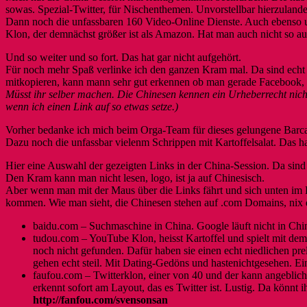
sowas. Spezial-Twitter, für Nischenthemen. Unvorstellbar hierzulande
Dann noch die unfassbaren 160 Video-Online Dienste. Auch ebenso un
Klon, der demnächst größer ist als Amazon. Hat man auch nicht so au
Und so weiter und so fort. Das hat gar nicht aufgehört.
Für noch mehr Spaß verlinke ich den ganzen Kram mal. Da sind echt l
mitkopieren, kann mann sehr gut erkennen ob man gerade Facebook, Fl
Müsst ihr selber machen. Die Chinesen kennen ein Urheberrecht nich
wenn ich einen Link auf so etwas setze.)
Vorher bedanke ich mich beim Orga-Team für dieses gelungene Barcam
Dazu noch die unfassbar vielenm Schrippen mit Kartoffelsalat. Das hat
Hier eine Auswahl der gezeigten Links in der China-Session. Da sind 
Den Kram kann man nicht lesen, logo, ist ja auf Chinesisch.
Aber wenn man mit der Maus über die Links fährt und sich unten im Br
kommen. Wie man sieht, die Chinesen stehen auf .com Domains, nix d
baidu.com – Suchmaschine in China. Google läuft nicht in Chi
tudou.com – YouTube Klon, heisst Kartoffel und spielt mit dem
noch nicht gefunden. Dafür haben sie einen echt niedlichen pre
gehen echt steil. Mit Dating-Gedöns und hastenichtgesehen. Ei
faufou.com – Twitterklon, einer von 40 und der kann angeblich 
erkennt sofort am Layout, das es Twitter ist. Lustig. Da könnt i
http://fanfou.com/svensonsan