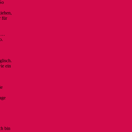
 So
ziehen,
 für
t …
o.
glisch.
ie ein
ie
age
ch bin