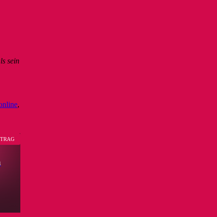
s sein
online
,
ITRAG
n