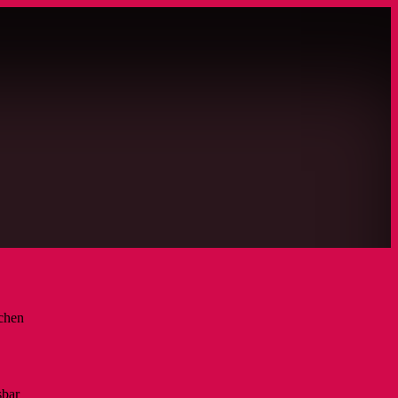
ichen
sbar