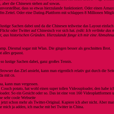
, aber die Chinesen stehen auf sowas.
vorstellbar, dass so etwas hierzulande funktioniert. Oder einen Amaz
fm Zettel. Oder eine Dating-Plattform mit schlappen 8 Millionen Mitgli
ustige Sachen dabei und da die Chinesen teilweise das Layout einfach
ickr oder Twitter auf Chinesisch vor sich hat.
(edit: Ich verlinke das n
t, aus historischen Gründen. Hierzulande fange ich mir eine Abmahnu
p. Diesmal sogar mit Wlan. Die gingen besser als geschnitten Brot.
 alles gepasst.
so lustige Sachen dabei, ganz großes Tennis.
owser das Ziel ansieht, kann man eigentlich relativ gut durch die Sei
a mit cn.
na, kann man vergessen.
 Couch potato, hat wohl einen super tollen Videouploader, den habe ic
loader. So ein Gesicht oder so. Das ist eine von 160 Videoplattformen 
ne sehr coole Webseite
jetzt schon mehr als Twitter-Original. Kapiere ich aber nicht. Aber ma
hr mich ja adden, ich mache mit bei Twitter in China.