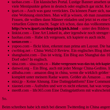
taobao.com – Ein klassisches Portal. Lustige Banner ansehen un
viele Menüpunkte gehen in deutsch oder englisch gar nicht. Kei
ipart.cn – Auch was ganz verrücktes. Da können Paare sich, n
eine Wohnung einrichten. Man will ja wissen, ob man zusammen
Frauen, die wollten dann Männer einladen und jetzt ist es ein
virtuellen Gütern macht. Sagte ich schon, dass das vollkommen
http://www.ipart.cn/shop/pick/pick.html
– unter den Bildern 
linkist.com – Eine Art Linked in, aber irgendwie noch strenger 
haohao.com – Habe ich vergessen, ich kapiere es auch nicht.
tantan.com
–
yupoo.com – flickr klon, erkennt man prima am Layout. Die h
cwrblog.net – China Web2.0 Review. Ein englisches Blog über W
shanghaiist.com – Das ist witzig. Ein Blog aus Shanghai das 
Dorf oder? In englisch.
sina.com – sina.com.cn –
Habe vergessen was das ist, ich kapie
danwei.org – Ein Blog, auch mit jeder Menge China-Gedöns. In
alibaba.com – amazon ding in china, wenn die wirklich größer 
komplett unter meinem Radar waren. Größer als Amazon … mu
mixi.jp – Keine Ahnung. Eine Datingplattform? Eine Community
xiaonei.com – Aufrufen und wer es nicht erkennt, hat was verpa
meet8.com – life365.com Eine Datingplattform mit wahrscheinl
So.
Beim schreiben habe ich mich bei diesem Twitterding in China angem