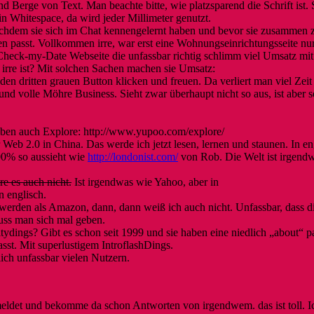
d Berge von Text. Man beachte bitte, wie platzsparend die Schrift ist.
n Whitespace, da wird jeder Millimeter genutzt.
achdem sie sich im Chat kennengelernt haben und bevor sie zusammen 
 passt. Vollkommen irre, war erst eine Wohnungseinrichtungsseite nur
e Check-my-Date Webseite die unfassbar richtig schlimm viel Umsatz mit
 irre ist? Mit solchen Sachen machen sie Umsatz:
den dritten grauen Button klicken und freuen. Da verliert man viel Zei
und volle Möhre Business. Sieht zwar überhaupt nicht so aus, ist aber s
aben auch Explore: http://www.yupoo.com/explore/
eb 2.0 in China. Das werde ich jetzt lesen, lernen und staunen. In en
100% so aussieht wie
http://londonist.com/
von Rob. Die Welt ist irgendw
re es auch nicht.
Ist irgendwas wie Yahoo, aber in
 englisch.
werden als Amazon, dann, dann weiß ich auch nicht. Unfassbar, dass d
ss man sich mal geben.
dings? Gibt es schon seit 1999 und sie haben eine niedlich „about“ p
sst. Mit superlustigem IntroflashDings.
ich unfassbar vielen Nutzern.
eldet und bekomme da schon Antworten von irgendwem. das ist toll. I