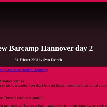
ew Barcamp Hannover day 2
24. Februar 2008
by Sven Dietrich
ften Genossenschaften Hamburg
 vorher oder so.
h so nicht erwartet, aber das Delikato hinterm Bahnhof macht mal amtl
 die Themen blieben spannend.
ben mal eben 40 Twitter Klone. Da komme ich nicht drüber weg. Unfas