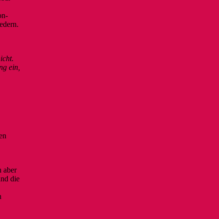
on-
edern.
icht.
ng ein,
ten
h aber
und die
n