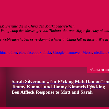
 Systeme die in China den Markt beherrschen.
 Wangwang der Messenger von Taobao, das was Skype für ebay niemal
e Webfirmen haben es verdammt schwer in China fuß zu fassen. Wie in
hina
,
döner
,
elbe
,
facebook
,
flickr
,
Google
,
hannover
,
Messe
,
niedlich
,
NÄCHSTER BE
Sarah Silverman „I’m F*cking Matt Damon“ o
Jimmy Kimmel und Jimmy Kimmels F@cking
Ben Affleck Response to Matt and Sarah