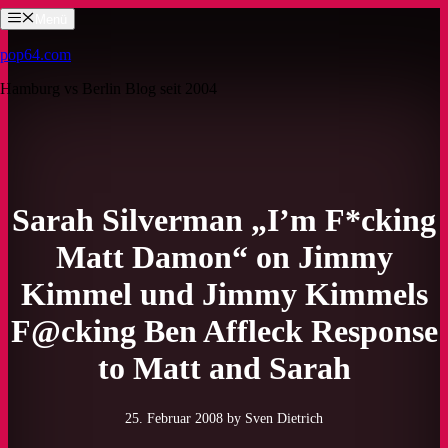
Zum
Menü
Inhalt
springen
pop64.com
Hamburg vs Berlin Blog seit 2004
Sarah Silverman „I’m F*cking
Matt Damon“ on Jimmy
Kimmel und Jimmy Kimmels
F@cking Ben Affleck Response
to Matt and Sarah
25. Februar 2008
by Sven Dietrich