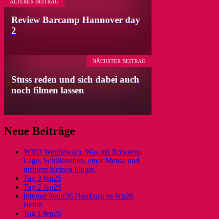
ÄLTERER BEITRAG
Review Barcamp Hannover day
2
NÄCHSTER BEITRAG
Stuss reden und sich dabei auch
noch filmen lassen
Neue Beiträge
WRO Wettbewerb. Was mit Robotern,
Lego, Schülerinnen, einer Mensa und
meinem kleinen Finger.
Tag 3 #rp26
Tag 2 #rp26
Internet #omr26 Hamburg vs #rp26
Berlin
Tag 1 #rp26