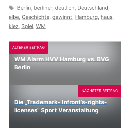
Schlagwörter
Berlin
,
berliner
,
deutlich
,
Deutschland
,
elbe
,
Geschichte
,
gewinnt
,
Hamburg
,
haus
,
kiez
,
Spiel
,
WM
ÄLTERER BEITRAG
WM Alarm HVV Hamburg vs. BVG
Berlin
NÄCHSTER BEITRAG
Die „Trademark- Infront’s-rights-
licenses“ Sport Veranstaltung