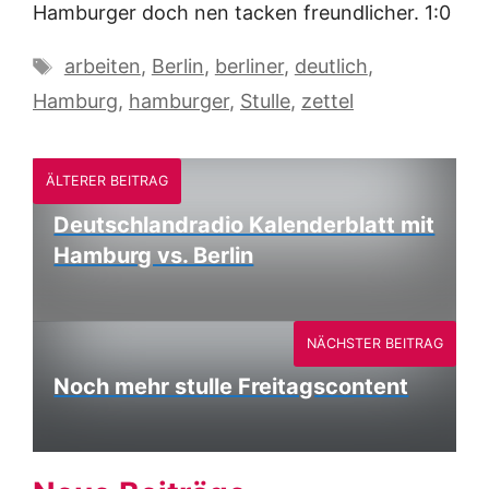
Hamburger doch nen tacken freundlicher. 1:0
Schlagwörter
arbeiten
,
Berlin
,
berliner
,
deutlich
,
Hamburg
,
hamburger
,
Stulle
,
zettel
ÄLTERER BEITRAG
Deutschlandradio Kalenderblatt mit
Hamburg vs. Berlin
NÄCHSTER BEITRAG
Noch mehr stulle Freitagscontent