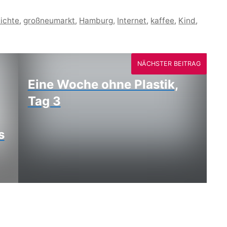
ichte
,
großneumarkt
,
Hamburg
,
Internet
,
kaffee
,
Kind
,
NÄCHSTER BEITRAG
Eine Woche ohne Plastik,
Tag 3
s