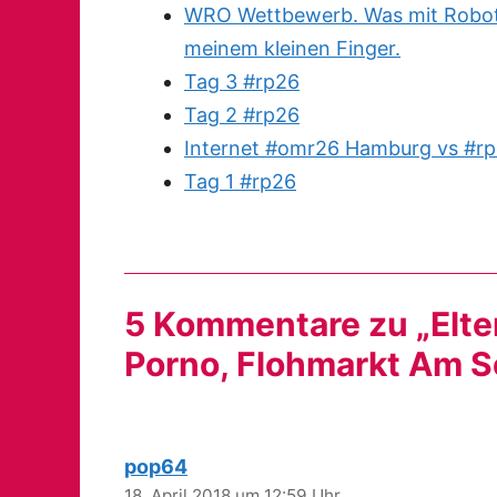
WRO Wettbewerb. Was mit Robote
meinem kleinen Finger.
Tag 3 #rp26
Tag 2 #rp26
Internet #omr26 Hamburg vs #rp
Tag 1 #rp26
5 Kommentare zu „Elter
Porno, Flohmarkt Am So
pop64
18. April 2018 um 12:59 Uhr