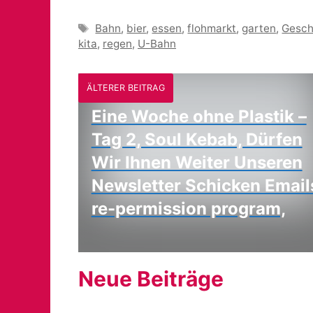
Schlagwörter
Bahn
,
bier
,
essen
,
flohmarkt
,
garten
,
Gesch
kita
,
regen
,
U-Bahn
ÄLTERER BEITRAG
Eine Woche ohne Plastik –
Tag 2, Soul Kebab, Dürfen
Wir Ihnen Weiter Unseren
Newsletter Schicken Email
re-permission program,
Neue Beiträge