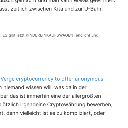
d hübsch gemacht und man kann etwas gewinnen.
asst zeitlich zwischen Kita und zur U-Bahn
eit: ES gibt jetzt KINDEREINKAUFSWAGEN (endlich) und
h Verge cryptocurrency to offer anonymous
 niemand wissen will, was da in der
ber das ist immerhin eine der allergrößten
 plötzlich irgendeine Cryptowährung bewerben,
 denn vielleicht ist es zu kompliziert, oder