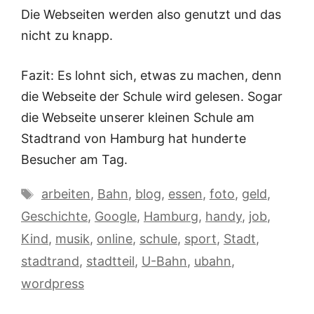
Die Webseiten werden also genutzt und das
nicht zu knapp.
Fazit: Es lohnt sich, etwas zu machen, denn
die Webseite der Schule wird gelesen. Sogar
die Webseite unserer kleinen Schule am
Stadtrand von Hamburg hat hunderte
Besucher am Tag.
Schlagwörter
arbeiten
,
Bahn
,
blog
,
essen
,
foto
,
geld
,
Geschichte
,
Google
,
Hamburg
,
handy
,
job
,
Kind
,
musik
,
online
,
schule
,
sport
,
Stadt
,
stadtrand
,
stadtteil
,
U-Bahn
,
ubahn
,
wordpress