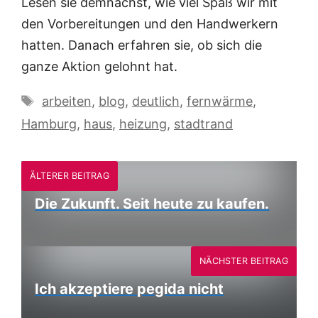
Lesen sie demnächst, wie viel Spaß wir mit
den Vorbereitungen und den Handwerkern
hatten. Danach erfahren sie, ob sich die
ganze Aktion gelohnt hat.
Schlagwörter
arbeiten
,
blog
,
deutlich
,
fernwärme
,
Hamburg
,
haus
,
heizung
,
stadtrand
ÄLTERER BEITRAG
Die Zukunft. Seit heute zu kaufen.
NÄCHSTER BEITRAG
Ich akzeptiere pegida nicht