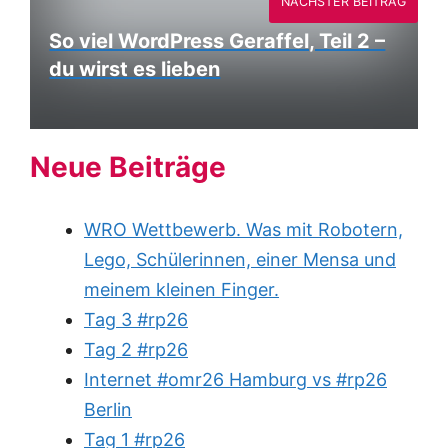
NÄCHSTER BEITRAG
So viel WordPress Geraffel, Teil 2 –
du wirst es lieben
Neue Beiträge
WRO Wettbewerb. Was mit Robotern,
Lego, Schülerinnen, einer Mensa und
meinem kleinen Finger.
Tag 3 #rp26
Tag 2 #rp26
Internet #omr26 Hamburg vs #rp26
Berlin
Tag 1 #rp26