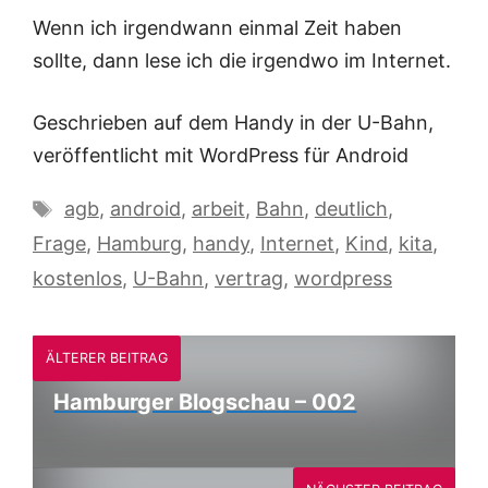
Wenn ich irgendwann einmal Zeit haben
sollte, dann lese ich die irgendwo im Internet.
Geschrieben auf dem Handy in der U-Bahn,
veröffentlicht mit WordPress für Android
Schlagwörter
agb
,
android
,
arbeit
,
Bahn
,
deutlich
,
Frage
,
Hamburg
,
handy
,
Internet
,
Kind
,
kita
,
kostenlos
,
U-Bahn
,
vertrag
,
wordpress
ÄLTERER BEITRAG
Hamburger Blogschau – 002