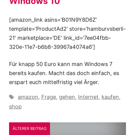
Windows 10
[amazon_link asins=’B01N9Y8D6Z‘
template=’ProductAd2′ store=’hamburvsberli-
21′ marketplace=’DE‘ link_id=’7ee04fbb-
320e-11e7-b6b8-39967a4074a6′]
Für knapp 50 Euro kann man Windows 7
bereits kaufen. Macht das doch einfach, es
erspart euch mittelfristig viel Ärger.
Schlagwörter
amazon
,
Frage
,
gehen
,
Internet
,
kaufen
,
shop
ÄLTERER BEITRAG