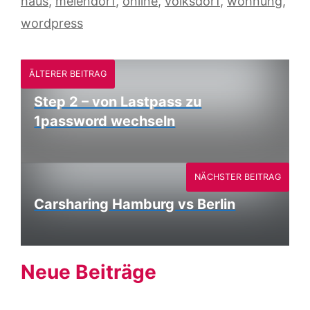
haus
,
meiendorf
,
online
,
volksdorf
,
wohnung
,
wordpress
ÄLTERER BEITRAG
Step 2 – von Lastpass zu
1password wechseln
NÄCHSTER BEITRAG
Carsharing Hamburg vs Berlin
Neue Beiträge