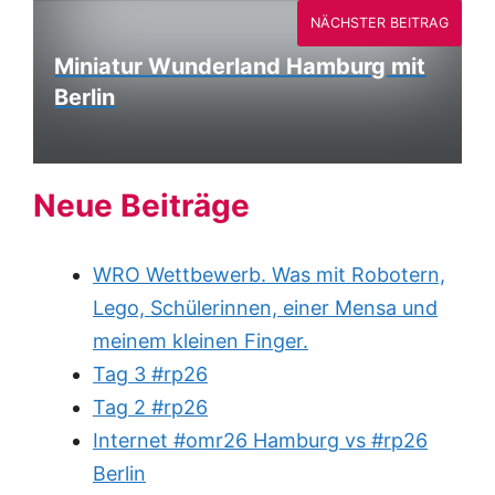
NÄCHSTER BEITRAG
Miniatur Wunderland Hamburg mit
Berlin
Neue Beiträge
WRO Wettbewerb. Was mit Robotern,
Lego, Schülerinnen, einer Mensa und
meinem kleinen Finger.
Tag 3 #rp26
Tag 2 #rp26
Internet #omr26 Hamburg vs #rp26
Berlin