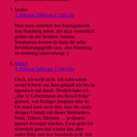
henker
3. Februar 2009 um 17:28 Uhr
Man muss antürlich den Einzugsbreich
von Hamburg sehen, der ist ja wesentlich
größer als der Berliner. Summa
Summarum kommt da dann die selbe
Bevölkerungsgröße raus, also Hambrug
ist eindeutig unterversorgt ;)
hmilch
3. Februar 2009 um 17:46 Uhr
Ooch, ich weiß nicht. Ich habe schon
soviel Schrott von Ikea gekauft ich bin da
irgendwie mit durch. Neulich habe ich
„Die 11 Geheimnisse des Ikea-Erfolgs“
gelesen, von Rüdiger Jungblut oder so.
Da stand dann auch drin, dass die einen
riesigen Umsatz mit dieser Stehrümkes-
Ware, Tellern, Messern … ja diesem
ganzen Krempel machen. Zwar gehe ich
sicherlich gern mal wieder hin, aber
außer Billy und den Standards (z.B. den