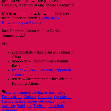
genauso viel kauft wie die paar Leute in
Hamburg. Aber das ist eine andere Geschichte.
Macht mal hinne Ikea, ich will nicht immer
nach Schnelsen fahren. (
Keine Ikea-
Entscheidung zu Altona
)
Ikea Hamburg Altona vs. Ikea Berlin
Tempelhof 2:3
via:
abendblatt.de – Ikea plant Möbelhaus in
Altona
mopop.de – Frappant weg – kommt
Ikea?
welt.de – Ikea-Filiale statt Frappant in
Altona?
ndr.de – Zustimmung für Ikea-Pläne in
Hamburg-Altona
Schlagwörter
altona
,
bahnhof
,
Berlin
,
berliner
,
City
,
Deutschland
,
Einkauf
,
Gebäude
,
Geschichte
,
Hamburg
,
ikea
,
innenstadt
,
Kerze
,
mitte
,
ottensen
,
Spiel
,
taz
,
Teelicht
,
tempelhof
,
wohnung