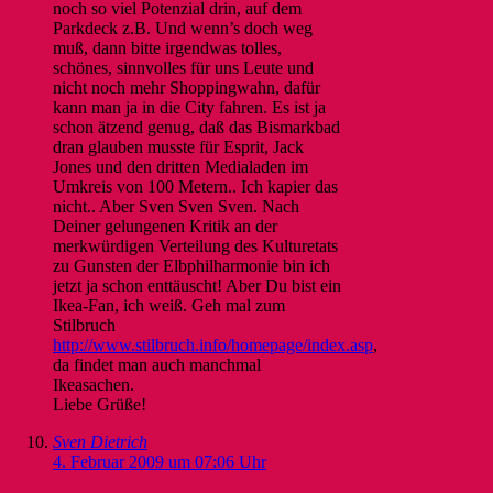
noch so viel Potenzial drin, auf dem
Parkdeck z.B. Und wenn’s doch weg
muß, dann bitte irgendwas tolles,
schönes, sinnvolles für uns Leute und
nicht noch mehr Shoppingwahn, dafür
kann man ja in die City fahren. Es ist ja
schon ätzend genug, daß das Bismarkbad
dran glauben musste für Esprit, Jack
Jones und den dritten Medialaden im
Umkreis von 100 Metern.. Ich kapier das
nicht.. Aber Sven Sven Sven. Nach
Deiner gelungenen Kritik an der
merkwürdigen Verteilung des Kulturetats
zu Gunsten der Elbphilharmonie bin ich
jetzt ja schon enttäuscht! Aber Du bist ein
Ikea-Fan, ich weiß. Geh mal zum
Stilbruch
http://www.stilbruch.info/homepage/index.asp
,
da findet man auch manchmal
Ikeasachen.
Liebe Grüße!
Sven Dietrich
4. Februar 2009 um 07:06 Uhr