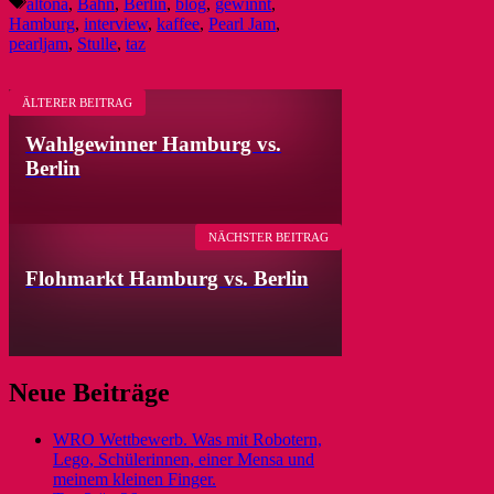
Schlagwörter
altona
,
Bahn
,
Berlin
,
blog
,
gewinnt
,
Hamburg
,
interview
,
kaffee
,
Pearl Jam
,
pearljam
,
Stulle
,
taz
ÄLTERER BEITRAG
Wahlgewinner Hamburg vs.
Berlin
NÄCHSTER BEITRAG
Flohmarkt Hamburg vs. Berlin
Neue Beiträge
WRO Wettbewerb. Was mit Robotern,
Lego, Schülerinnen, einer Mensa und
meinem kleinen Finger.