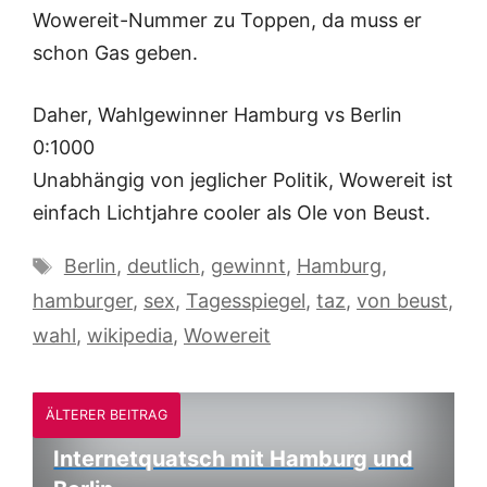
Wowereit-Nummer zu Toppen, da muss er
schon Gas geben.
Daher, Wahlgewinner Hamburg vs Berlin
0:1000
Unabhängig von jeglicher Politik, Wowereit ist
einfach Lichtjahre cooler als Ole von Beust.
Schlagwörter
Berlin
,
deutlich
,
gewinnt
,
Hamburg
,
hamburger
,
sex
,
Tagesspiegel
,
taz
,
von beust
,
wahl
,
wikipedia
,
Wowereit
ÄLTERER BEITRAG
Internetquatsch mit Hamburg und