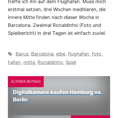
treffe ich ihn auf dem Flughafen. Muss mich
erstmal setzen, drei Wochen meditieren, die
innere Mitte finden nach dieser Woche in
Barcelona. Zweimal Ronaldinho (Foto und
Spielbericht) in drei Tagen ist einfach zuviel.
Schlagwörter
Barca
,
Barcelona
,
elbe
,
flughafen
,
foto
,
hafen
,
mitte
,
Ronaldinho
,
Spiel
ÄLTERER BEITRAG
Digitalkamera kaufen Hamburg vs.
Berlin