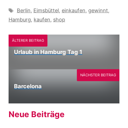
Schlagwörter
Berlin
,
Eimsbüttel
,
einkaufen
,
gewinnt
,
Hamburg
,
kaufen
,
shop
ÄLTERER BEITRAG
Urlaub in Hamburg Tag 1
NÄCHSTER BEITRAG
Barcelona
Neue Beiträge