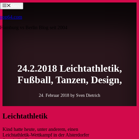
Zum
Menü
Inhalt
springen
pop64.com
Hamburg vs Berlin Blog seit 2004
24.2.2018 Leichtathletik,
Fußball, Tanzen, Design,
24. Februar 2018
by Sven Dietrich
Leichtathletik
Kind hatte heute, unter anderem, einen
Leichtathletik-Wettkampf in der Alsterdorfer