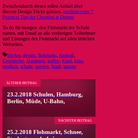
Zwischendurch diesen tollen Artikel über
diverse Design-Tricks gelesen.
medium.com: 7
Practical Tips for Cheating at Design
To do für morgen: den Flohmarkt der Schule
starten, mit Email an alle vorherigen Teilnehmer
und Eintragen des Flohmarkt auf allen üblichen
Webseiten.
Schlagwörter
bücher
,
design
,
flohmarkt
,
fussball
,
Geschichte
,
Hamburg
,
kaffee
,
Kind
,
kino
,
niedlich
,
schule
,
spielen
,
Stadt
,
tanzen
ÄLTERER BEITRAG
23.2.2018 Schulen, Hamburg,
Berlin, Müde, U-Bahn,
NÄCHSTER BEITRAG
25.2.2018 Flohmarkt, Schnee,