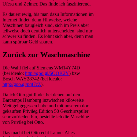
Ufesa und Zelmer. Das finde ich faszinierend.
Es dauert ewig, bis man dazu Informationen im
Internet findet, denn Hinweise, welche
Maschinen baugleich sind, sich im Preis aber
teilweise doch deutlich unterscheiden, sind nur
schwer zu finden. Es lohnt sich aber, denn man
kann spürbar Geld sparen.
Zurück zur Waschmaschine
Die Wahl fiel auf Siemens WM14Y74D
(bei idealo:
http://goo.gl/6OOK2Y
) bzw
Bosch WAY28742 (bei idealo:
http://goo.gl/pqf7cZ
).
Da ich Otto gut finde, bei denen auf den
Barcamps Hamburg inzwischen kiloweise
Mettigel gegessen habe und mit unserem dort
gekauften Privileg Edition 50 Geschirrspüler
sehr zufrieden bin, bestellte ich die Maschine
von Privileg bei Otto.
Das macht bei Otto echt Laune. Alles