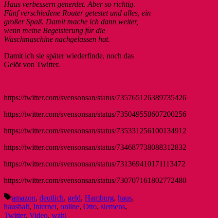
Haus verbessern generdet. Aber so richtig.
Fünf verschiedene Router getestet und alles, ein
großer Spaß. Damit mache ich dann weiter,
wenn meine Begeisterung für die
Waschmaschine nachgelassen hat.
Damit ich sie später wiederfinde, noch das
Gelöt von Twitter.
https://twitter.com/svensonsan/status/735765126389735426
https://twitter.com/svensonsan/status/735049558607200256
https://twitter.com/svensonsan/status/735331256100134912
https://twitter.com/svensonsan/status/734687738088312832
https://twitter.com/svensonsan/status/731369410171113472
https://twitter.com/svensonsan/status/730707161802772480
Schlagwörter
amazon
,
deutlich
,
geld
,
Hamburg
,
haus
,
haushalt
,
Internet
,
online
,
Otto
,
siemens
,
Twitter
,
Video
,
wahl