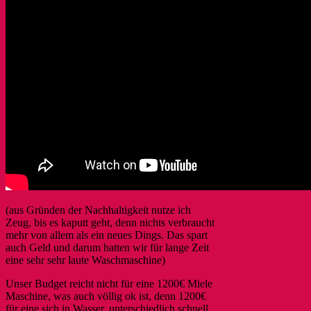
(aus Gründen der Nachhaltigkeit nutze ich
Zeug, bis es kaputt geht, denn nichts verbraucht
mehr von allem als ein neues Dings. Das spart
auch Geld und darum hatten wir für lange Zeit
eine sehr sehr laute Waschmaschine)
Unser Budget reicht nicht für eine 1200€ Miele
Maschine, was auch völlig ok ist, denn 1200€
für eine sich in Wasser, unterschiedlich schnell,