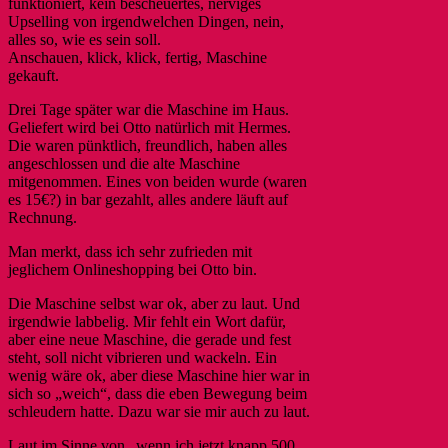
funktioniert, kein bescheuertes, nerviges
Upselling von irgendwelchen Dingen, nein,
alles so, wie es sein soll.
Anschauen, klick, klick, fertig, Maschine
gekauft.
Drei Tage später war die Maschine im Haus.
Geliefert wird bei Otto natürlich mit Hermes.
Die waren pünktlich, freundlich, haben alles
angeschlossen und die alte Maschine
mitgenommen. Eines von beiden wurde (waren
es 15€?) in bar gezahlt, alles andere läuft auf
Rechnung.
Man merkt, dass ich sehr zufrieden mit
jeglichem Onlineshopping bei Otto bin.
Die Maschine selbst war ok, aber zu laut. Und
irgendwie labbelig. Mir fehlt ein Wort dafür,
aber eine neue Maschine, die gerade und fest
steht, soll nicht vibrieren und wackeln. Ein
wenig wäre ok, aber diese Maschine hier war in
sich so „weich“, dass die eben Bewegung beim
schleudern hatte. Dazu war sie mir auch zu laut.
Laut im Sinne von „wenn ich jetzt knapp 500