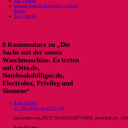
Tag 2 #rp26
Internet #omr26 Hamburg vs #rp26
Berlin
Tag 1 #rp26
8 Kommentare zu „Die
Sache mit der neuen
Waschmaschine. Es treten
auf: Otto.de,
Notebooksbilliger.de,
Electrolux, Privileg und
Siemens“
René Fischer
27. Mai 2016 um 12:11 Uhr
tag:twitter.com,2013:736135250187718656_favorited_by_19
René Fischer