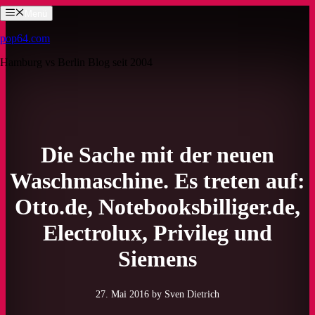
Zum
Menü
Inhalt
springen
pop64.com
Hamburg vs Berlin Blog seit 2004
Die Sache mit der neuen
Waschmaschine. Es treten auf:
Otto.de, Notebooksbilliger.de,
Electrolux, Privileg und
Siemens
27. Mai 2016
by Sven Dietrich