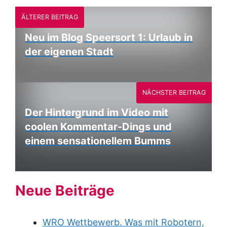
ÄLTERER BEITRAG
Neu im Blog Speersort 1: Urlaub in
der eigenen Stadt
NÄCHSTER BEITRAG
Der Hintergrund im Video mit
coolen Kommentar-Dings und
einem sensationellem Bumms
Neue Beiträge
WRO Wettbewerb. Was mit Robotern,