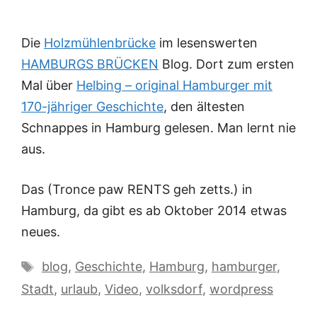
Die
Holzmühlenbrücke
im lesenswerten
HAMBURGS BRÜCKEN
Blog. Dort zum ersten
Mal über
Helbing – original Hamburger mit
170-jähriger Geschichte
, den ältesten
Schnappes in Hamburg gelesen. Man lernt nie
aus.
Das
(Tronce paw RENTS geh zetts.)
in
Hamburg, da gibt es ab Oktober 2014 etwas
neues.
Schlagwörter
blog
,
Geschichte
,
Hamburg
,
hamburger
,
Stadt
,
urlaub
,
Video
,
volksdorf
,
wordpress