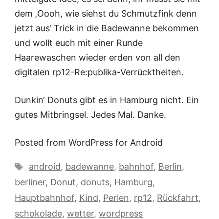
dem ‚Oooh, wie siehst du Schmutzfink denn
jetzt aus‘ Trick in die Badewanne bekommen
und wollt euch mit einer Runde
Haarewaschen wieder erden von all den
digitalen rp12-Re:publika-Verrücktheiten.
Dunkin‘ Donuts gibt es in Hamburg nicht. Ein
gutes Mitbringsel. Jedes Mal. Danke.
Posted from WordPress for Android
Schlagwörter
android
,
badewanne
,
bahnhof
,
Berlin
,
berliner
,
Donut
,
donuts
,
Hamburg
,
Hauptbahnhof
,
Kind
,
Perlen
,
rp12
,
Rückfahrt
,
schokolade
,
wetter
,
wordpress