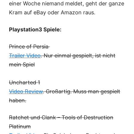
einer Woche niemand meldet, geht der ganze
Kram auf eBay oder Amazon raus.
Playstation3 Spiele:
Prince of Persia
Trailer Video
. Nur einmal gespielt, ist nicht
mein Spiel
Uncharted 1
Video Review
. Großartig. Muss man gespielt
haben.
Ratchet und Clank – Tools of Destruction
Platinum