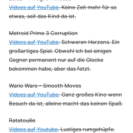
Vidoes auf YouTube
. Keine Zeit mehr für so
etwas, seit das Kind da ist.
Metroid Prime 3 Corruption
Videos auf YouTube
. Schweren Herzens. Ein
großartiges Spiel. Obwohl ich bei einigen
Gegner permanent nur auf die Glocke
bekommen habe, aber das fetzt.
Wario Ware – Smooth Moves
Vidoes auf YouTube
. Ganz großes Kino wenn
Besuch da ist, alleine macht das keinen Spaß.
Ratatouille
Videos auf Youtube
. Lustiges rumgehüpfe.