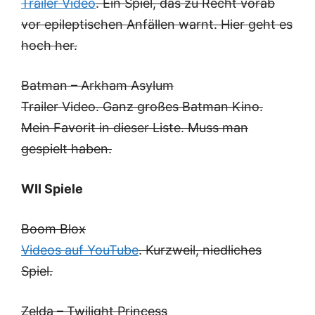
Trailer Video
. Ein Spiel, das zu Recht vorab
vor epileptischen Anfällen warnt. Hier geht es
hoch her.
Batman – Arkham Asylum
Trailer Video
. Ganz großes Batman Kino.
Mein Favorit in dieser Liste. Muss man
gespielt haben.
WII Spiele
Boom Blox
Videos auf YouTube
. Kurzweil, niedliches
Spiel.
Zelda – Twilight Princess