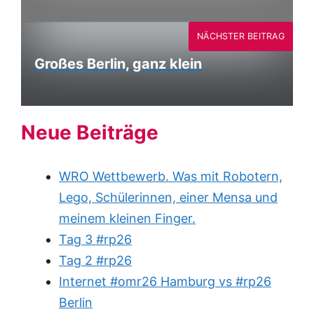
NÄCHSTER BEITRAG
Großes Berlin, ganz klein
Neue Beiträge
WRO Wettbewerb. Was mit Robotern,
Lego, Schülerinnen, einer Mensa und
meinem kleinen Finger.
Tag 3 #rp26
Tag 2 #rp26
Internet #omr26 Hamburg vs #rp26
Berlin