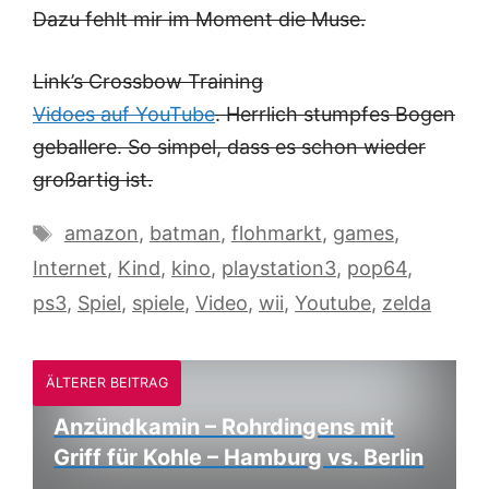
Dazu fehlt mir im Moment die Muse.
Link’s Crossbow Training
Vidoes auf YouTube
. Herrlich stumpfes Bogen
geballere. So simpel, dass es schon wieder
großartig ist.
Schlagwörter
amazon
,
batman
,
flohmarkt
,
games
,
Internet
,
Kind
,
kino
,
playstation3
,
pop64
,
ps3
,
Spiel
,
spiele
,
Video
,
wii
,
Youtube
,
zelda
ÄLTERER BEITRAG
Anzündkamin – Rohrdingens mit
Griff für Kohle – Hamburg vs. Berlin